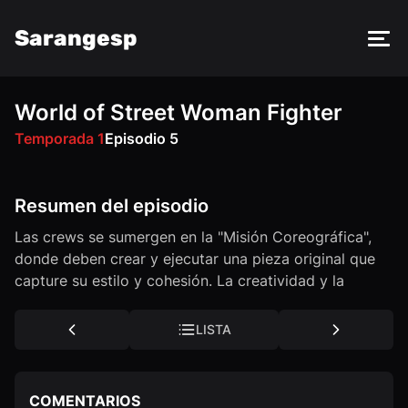
Sarangesp
World of Street Woman Fighter
FM
PY
AV
ZN
VK
OK
Temporada 1
Episodio 5
Resumen del episodio
Las crews se sumergen en la "Misión Coreográfica",
donde deben crear y ejecutar una pieza original que
capture su estilo y cohesión. La creatividad y la
sincronización son clave para impresionar a los
jueces.
LISTA
COMENTARIOS