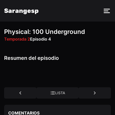
Sarangesp
Physical: 100 Underground
DM
PY
VK
OK
Temporada 2
Episodio 4
Resumen del episodio
LISTA
COMENTARIOS