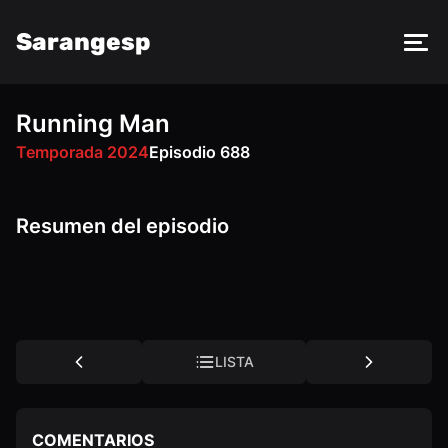
Sarangesp
Running Man
FM
DM
PY
VK
OK
Temporada 2024
Episodio 688
Resumen del episodio
LISTA
COMENTARIOS