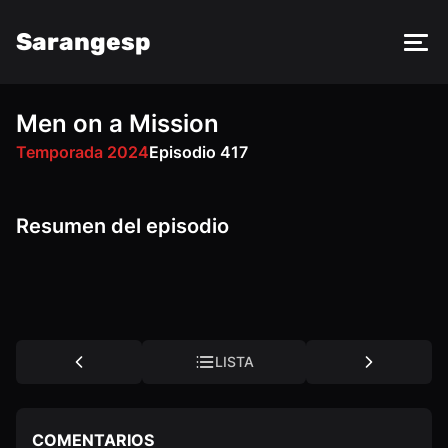
Sarangesp
Men on a Mission
FM
PY
VK
OK
Temporada 2024
Episodio 417
Resumen del episodio
LISTA
COMENTARIOS