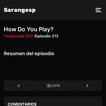
Sarangesp
How Do You Play?
FM
PY
VK
OK
Temporada 2023
Episodio 212
Resumen del episodio
LISTA
COMENTARIOS