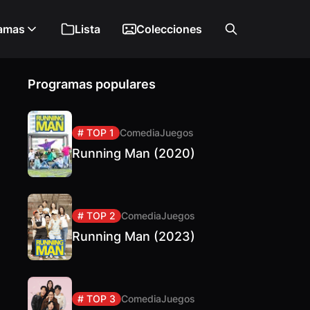
amas
Lista
Colecciones
Programas populares
# TOP 1
Comedia
Juegos
Running Man (2020)
# TOP 2
Comedia
Juegos
Running Man (2023)
# TOP 3
Comedia
Juegos