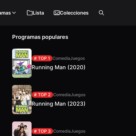
amas
Lista
Colecciones
Programas populares
# TOP 1
Comedia
Juegos
Running Man (2020)
# TOP 2
Comedia
Juegos
Running Man (2023)
# TOP 3
Comedia
Juegos