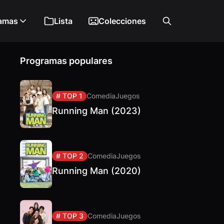
amas
Lista
Colecciones
Programas populares
# TOP 1
Comedia
Juegos
Running Man (2023)
# TOP 2
Comedia
Juegos
Running Man (2020)
# TOP 3
Comedia
Juegos