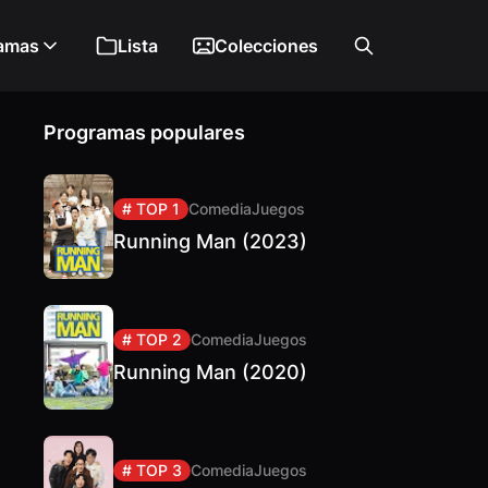
amas
Lista
Colecciones
Programas populares
# TOP 1
Comedia
Juegos
Running Man (2023)
# TOP 2
Comedia
Juegos
Running Man (2020)
# TOP 3
Comedia
Juegos