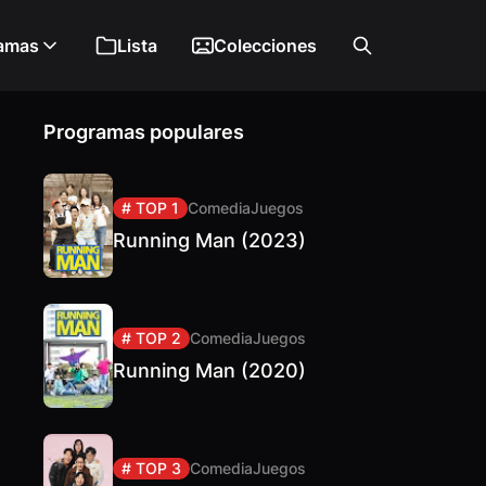
amas
Lista
Colecciones
Programas populares
# TOP 1
Comedia
Juegos
Running Man (2023)
# TOP 2
Comedia
Juegos
Running Man (2020)
# TOP 3
Comedia
Juegos