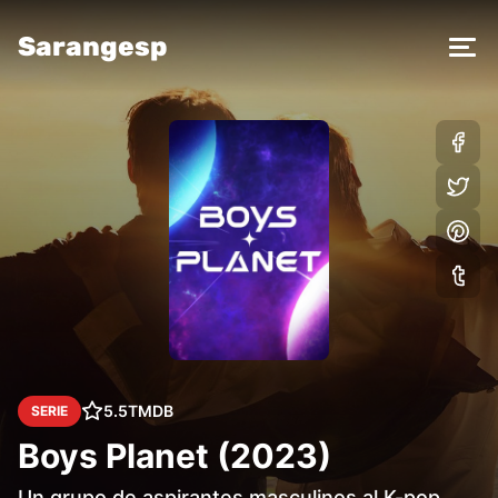
Sarangesp
5.5
TMDB
SERIE
Boys Planet (2023)
Un grupo de aspirantes masculinos al K-pop,