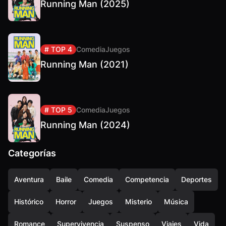
Running Man (2025)
# TOP 4
Comedia
Juegos
Running Man (2021)
# TOP 5
Comedia
Juegos
Running Man (2024)
Categorías
Aventura
Baile
Comedia
Competencia
Deportes
Histórico
Horror
Juegos
Misterio
Música
Romance
Supervivencia
Suspenso
Viajes
Vida