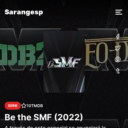
Sarangesp
10
TMDB
SERIE
Be the SMF (2022)
A través de este especial se anunciará la