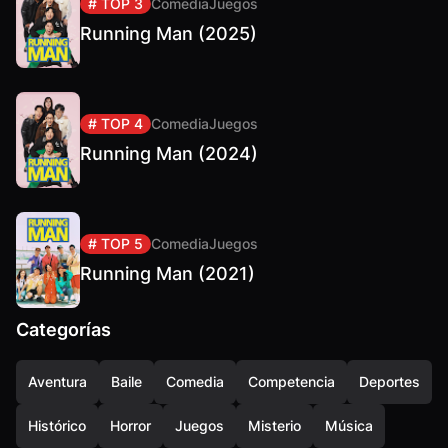
# TOP 3
Comedia
Juegos
Running Man (2025)
# TOP 4
Comedia
Juegos
Running Man (2024)
# TOP 5
Comedia
Juegos
Running Man (2021)
Categorías
Aventura
Baile
Comedia
Competencia
Deportes
Histórico
Horror
Juegos
Misterio
Música